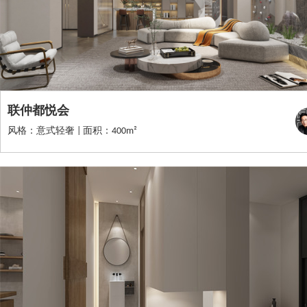
联仲都悦会
风格：意式轻奢 | 面积：400m²