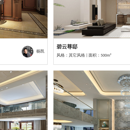
碧云尊邸
杨凯
风格：其它风格 | 面积：500m²