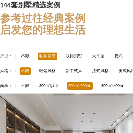
144套别墅精选案例
参考过往经典案例
启发您的理想生活
户型：
|
不限
独栋别墅
联排别墅
大平层
复式
风格：
|
不限
轻奢风格
新中式风
法式风格
美式风
面积：
|
不限
300m²以下
300m²-500m²
500m²-800m²