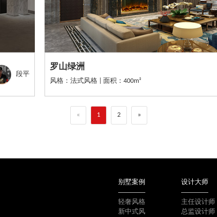
罗山绿洲
段平
风格：法式风格 | 面积：400m²
«
1
2
»
别墅案例
设计大师
轻奢风格
主任设计师
新中式风
总监设计师