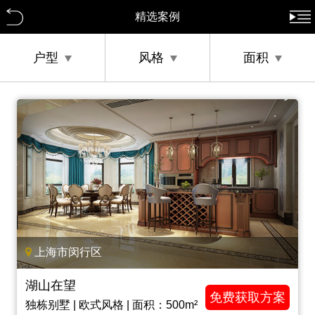
精选案例
户型
风格
面积
上海市闵行区
湖山在望
免费获取方案
独栋别墅 | 欧式风格 | 面积：500m²