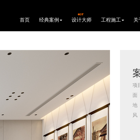
首页
经典案例
设计大师
工程施工
关
项
面
地
风