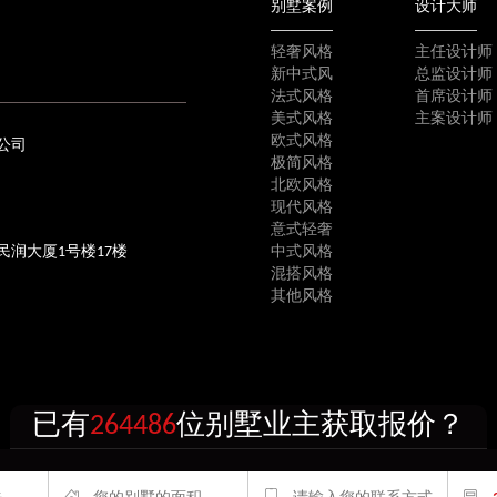
别墅案例
设计大师
轻奢风格
主任设计师
新中式风
总监设计师
法式风格
首席设计师
美式风格
主案设计师
欧式风格
公司
极简风格
北欧风格
现代风格
意式轻奢
民润大厦1号楼17楼
中式风格
混搭风格
其他风格
已有
264486
位别墅业主获取报价？
上海市徐汇区宜山路1388号民润大厦1号楼17楼
建筑装饰设计有限公司 严禁抄袭复制 CopyRight @ 2003-2025
沪I