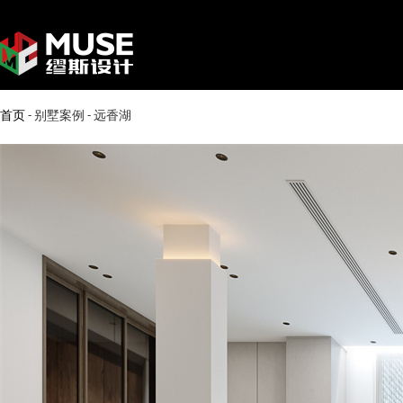
首页
-
别墅案例
-
远香湖