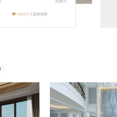
)
其他(7)
11925
个人觉得很赞
例