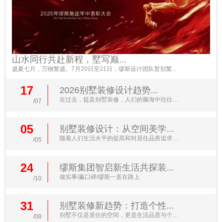
山水同行共赴新程，墅写巅...
盛夏七月，万物繁盛。7月20日至21日，缪斯设计团队暂别繁...
17
2026别墅装修设计趋势...
在过去，提及别墅装修，人们的脑海中往往浮
/07
现出金碧辉煌的水晶...
05
别墅装修设计：从空间美学...
随着人们生活水平的提高和对居住品质追求的
/05
不断升级，别墅装修...
24
缪斯集团智启新生活共探装...
做实事/赢口碑/缪斯一直在路上
/10
31
别墅装修新趋势：打造个性...
别墅不仅是居住的空间，更是生活品质与个人
/08